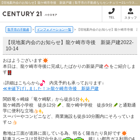
【現地案内会のお知らせ】龍ケ崎市寺後 新築戸建 | 取手市の不動産ならセンチュリー21ハウスモア
TEL
スタッフ
取手市の不動産
>
インフォメーション一覧
>
【現地案内会のお知らせ】龍ケ崎市寺後 新
【現地案内会のお知らせ】龍ケ崎市寺後 新築戸建
2022-
10-14
おはようございます
本日は、龍ケ崎市寺後に完成したばかりの新築戸建
をご紹介しま
す
↓詳細はこちらから
内見予約も承っております↓
≪※値下げしました！≫龍ケ崎市寺後 新築戸建
関鉄竜ヶ崎線「竜ケ崎駅」から徒歩1分
龍ケ崎西小学校 徒歩12分
、龍ケ崎中学校 徒歩9分
と通勤通
学に便利な立地
スーパーやコンビニなど、商業施設も徒歩10分圏内にそろっていま
す
敷地は三面が道路に面している為、明るく陽当たり良好です
駐車スペースは並列2台分あり
嬉しい都市ガス利用の4