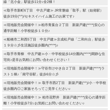
線「北小金」駅徒歩11分♪全2棟！
≪取手市新町6丁目 中古戸建≫ JR常磐線「取手」駅（始発駅）
徒歩19分(^^)/セキスイハイム施工のお家です♪
≪現地販売会開催中！≫柏市青葉台２丁目 新築戸建(*^^*)安心の
通学距離！小学校徒歩１０分♪
≪船橋市二和西5丁目 中古戸建≫京成松戸線「二和向台」駅徒歩
１９分☆彡生活施設徒歩圏内(*^^*)♪
≪取手市青柳 中古戸建≫小・中学校徒歩14分圏内(*^^*)閑静な住
宅街♪是非お気軽にお問い合わせください！
≪現地販売会開催中！≫守谷市けやき台２丁目 新築戸建(*^^*)ラ
スト１棟♪「南守谷駅」徒歩6分☆彡
≪現地販売会開催中！≫ 取手市西2丁目 新築戸建(^^)/小・中学校
徒歩圏内◎ご家族そろってご見学ください♪
≪現地販売会開催中！≫ 柏市花野井 新築戸建(*^^*)安心の通学距
離！小学校徒歩7分♪お気軽にお問い合わせください♪