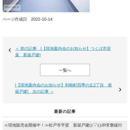
ページ作成日 2022-10-14
＜ 前の記事 [【現地案内会のお知らせ】つくば市若
葉 新築戸建]
一覧へ
[【現地案内会のお知らせ】利根町四季の丘2丁目 新
築戸建] 次の記事 ＞
最新の記事
≪現地販売会開催中！≫松戸市平賀 新築戸建(≧▽≦)JR常磐緩行