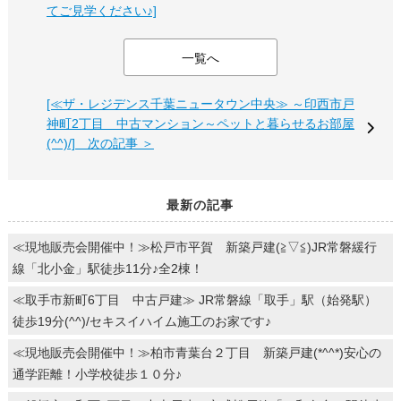
てご見学ください♪]
一覧へ
[≪ザ・レジデンス千葉ニュータウン中央≫ ～印西市戸
神町2丁目 中古マンション～ペットと暮らせるお部屋
(^^)/] 次の記事 ＞
最新の記事
≪現地販売会開催中！≫松戸市平賀 新築戸建(≧▽≦)JR常磐緩行
線「北小金」駅徒歩11分♪全2棟！
≪取手市新町6丁目 中古戸建≫ JR常磐線「取手」駅（始発駅）
徒歩19分(^^)/セキスイハイム施工のお家です♪
≪現地販売会開催中！≫柏市青葉台２丁目 新築戸建(*^^*)安心の
通学距離！小学校徒歩１０分♪