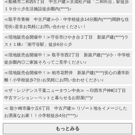
≪船橋市二和西5丁目 中古戸建≫京成松戸線「二和向台」駅徒歩
１９分☆彡生活施設徒歩圏内(*^^*)♪
≪取手市青柳 中古戸建≫小・中学校徒歩14分圏内(*^^*)閑静な住
宅街♪是非お気軽にお問い合わせください！
≪現地販売会開催中！≫守谷市けやき台２丁目 新築戸建(*^^*)ラ
スト１棟♪「南守谷駅」徒歩6分☆彡
≪現地販売会開催中！≫ 取手市西2丁目 新築戸建(^^)/小・中学校
徒歩圏内◎ご家族そろってご見学ください♪
≪現地販売会開催中！≫ 柏市花野井 新築戸建(*^^*)安心の通学距
離！小学校徒歩7分♪お気軽にお問い合わせください♪
≪ザ・レジデンス千葉ニュータウン中央≫ ～印西市戸神町2丁目
中古マンション～ペットと暮らせるお部屋(^^)/
≪ 龍ケ崎市藤ケ丘6丁目 中古戸建≫ リゾート地をイメージした
お洒落なお家！！小学校徒歩4分(*^^*)♪
もっとみる