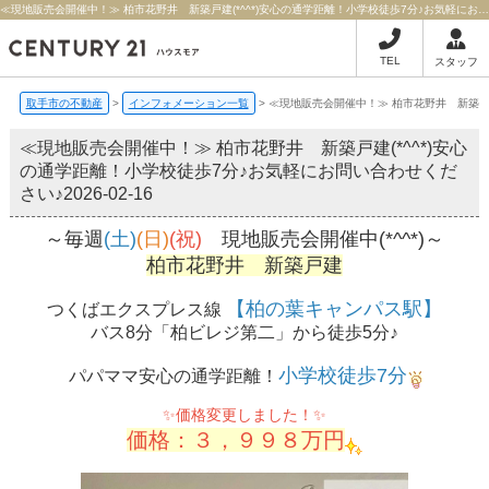
≪現地販売会開催中！≫ 柏市花野井 新築戸建(*^^*)安心の通学距離！小学校徒歩7分♪お気軽にお問い合わせください♪ | 取手市の不動産ならセンチュリー21ハウスモア
TEL
スタッフ
取手市の不動産
>
インフォメーション一覧
>
≪現地販売会開催中！≫ 柏市花野井 新築戸建
≪現地販売会開催中！≫ 柏市花野井 新築戸建(*^^*)安心
の通学距離！小学校徒歩7分♪お気軽にお問い合わせくだ
さい♪
2026-02-16
～毎週
(土)
(日)
(祝)
現地販売会開催中(*^^*)～
柏市花野井 新築戸建
【柏の葉キャンパス駅】
つくばエクスプレス線
バス8分「柏ビレジ第二」から徒歩5分♪
小学校徒歩7分
パパママ安心の通学距離！
✨価格変更しました！✨
価格：３，９９８万円