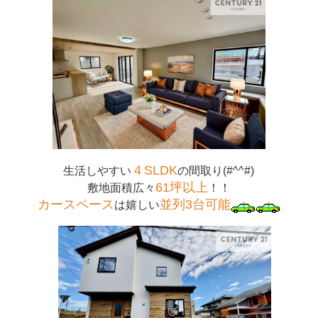
４SLDK
生活しやすい
の間取り(#^^#)
61坪以上
敷地面積広々
！！
カースペース
並列3台可能
は嬉しい