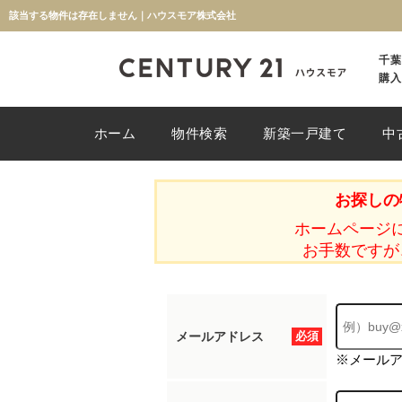
該当する物件は存在しません｜ハウスモア株式会社
千葉
購入
ホーム
物件検索
新築一戸建て
中
お探しの
ホームページ
お手数ですが
メールアドレス
必須
※メール