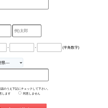
-
-
(半角数字)
確認のうえ下記にチェックして下さい。
意します
同意しません